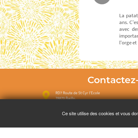
La patat
ans. C'e
avec des
importan
l'orge e
Contactez
RD7 Route de St Cyr l'Ecole
78870 Bailly.
01 39 63 30 90 répondeur préenregistré, ne pren
Ce site utilise des cookies et vous do
les messages