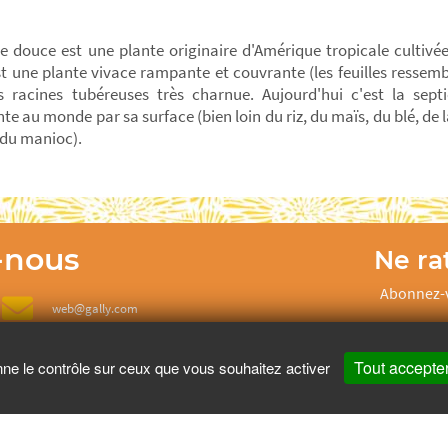
e douce est une plante originaire d'Amérique tropicale cultivé
st une plante vivace rampante et couvrante (les feuilles ressembl
 racines tubéreuses très charnue. Aujourd'hui c'est la sept
te au monde par sa surface (bien loin du riz, du maïs, du blé, de
t du manioc).
-nous
Ne rat
Abonnez-v
web@gally.com
d
Tout accepte
nne le contrôle sur ceux que vous souhaitez activer