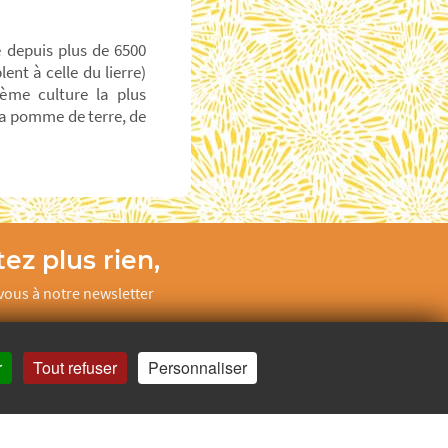
e depuis plus de 6500
ent à celle du lierre)
ième culture la plus
 la pomme de terre, de
ez plus rien,
ous à notre newsletter
Je m’inscris
r
Tout refuser
Personnaliser