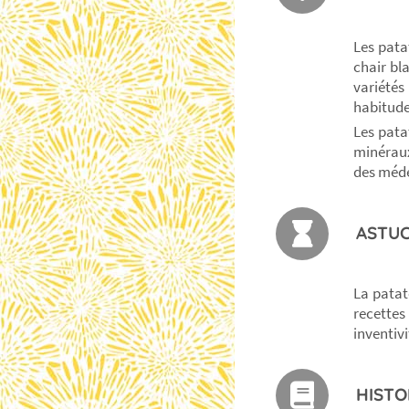
Les pata
chair bl
variétés
habitude
Les pata
minéraux
des méde
ASTUC
La patat
recettes
inventivi
HISTO