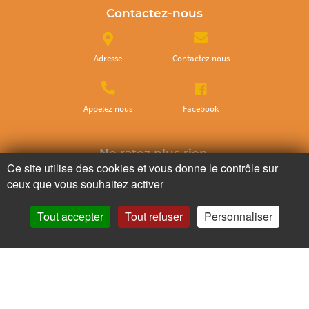
Contactez-nous
Adresse
Contactez nous
Appelez nous
Facebook
Ne ratez plus rien,
Ce site utilise des cookies et vous donne le contrôle sur
Abonnez-vous à notre newsletter
ceux que vous souhaitez activer
Tout accepter
Tout refuser
Personnaliser
Je m’inscris
Pour votre santé, mangez au moins cinq fruits et légumes par jour.
www.mangerbouger.fr