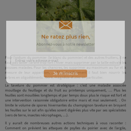
Ne ratez plus rien,
Abonnez-vous à notre newsletter
Pour l’oïdium du pommier (le blanc du pommier) et des autres fruitiers, il ne
faut pas tailler l’arbre trop fort l’hiver mais supprimer par la taille estivale les
pousses malades. Pour les chancres, les supprimer au maximum au fur et à
mesure de leur apparition, … Et préventivement il faut bien nourrir les
arbres en oligoéléments : bore, magnésie et zinc en particulier.
Je m’inscris
La tavelure du pommier est stratégique : c’est une maladie associée
mouillage du feuillage et du fruit au printemps uniquement, … Plus les
feuilles sont mouillées longtemps et par temps doux plus le risque est fort et
une intervention raisonnée obligatoire entre mars et mai seulement. . On
limite le volume de spores hivernantes du champignon tavelure en broyant
les feuilles sur le sol afin qu’elles soient digérées plus vite par ses spécialistes
(vers de terre, insectes nécrophages, …).
Il y aurait de nombreuses autres actions techniques à vous raconter :
Comment on prévient les attaques de psylles du poirier avec de l’argile,