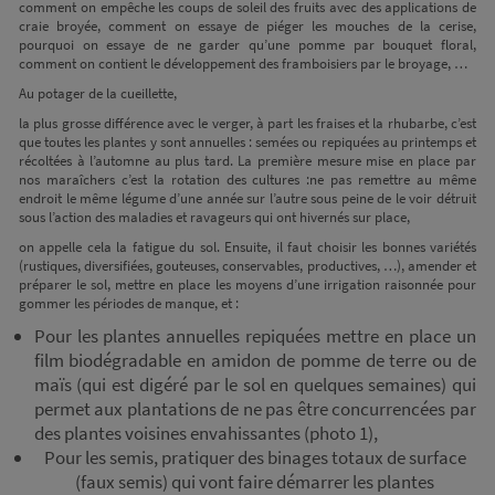
comment on empêche les coups de soleil des fruits avec des applications de
craie broyée, comment on essaye de piéger les mouches de la cerise,
pourquoi on essaye de ne garder qu’une pomme par bouquet floral,
comment on contient le développement des framboisiers par le broyage, …
Au potager de la cueillette,
la plus grosse différence avec le verger, à part les fraises et la rhubarbe, c’est
que toutes les plantes y sont annuelles : semées ou repiquées au printemps et
récoltées à l’automne au plus tard. La première mesure mise en place par
nos maraîchers c’est la rotation des cultures :ne pas remettre au même
endroit le même légume d’une année sur l’autre sous peine de le voir détruit
sous l’action des maladies et ravageurs qui ont hivernés sur place,
on appelle cela la fatigue du sol. Ensuite, il faut choisir les bonnes variétés
(rustiques, diversifiées, gouteuses, conservables, productives, …), amender et
préparer le sol, mettre en place les moyens d’une irrigation raisonnée pour
gommer les périodes de manque, et :
Pour les plantes annuelles repiquées mettre en place un
film biodégradable en amidon de pomme de terre ou de
maïs (qui est digéré par le sol en quelques semaines) qui
permet aux plantations de ne pas être concurrencées par
des plantes voisines envahissantes (photo 1),
Pour les semis, pratiquer des binages totaux de surface
(faux semis) qui vont faire démarrer les plantes