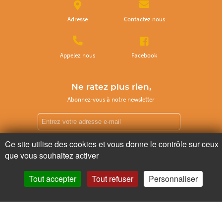
Adresse
Contactez nous
Appelez nous
Facebook
Ne ratez plus rien,
Abonnez-vous à notre newsletter
Ce site utilise des cookies et vous donne le contrôle sur ceux
Je m’inscris
que vous souhaitez activer
Tout accepter
Tout refuser
Personnaliser
Pour votre santé, mangez au moins cinq fruits et légumes par jour.
www.mangerbouger.fr
Copyright © - 2026 GIE Chapeau de Paille
-
Mentions légales