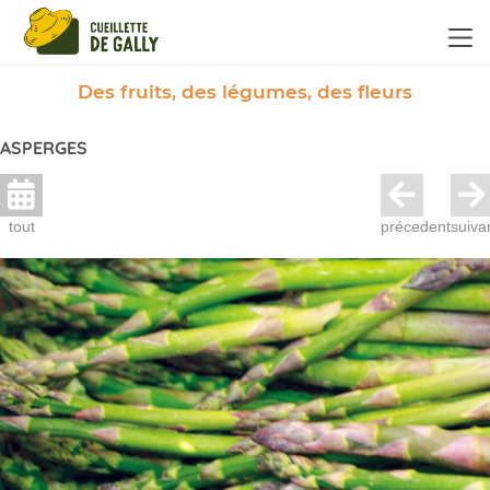
Panneau de gestion des cookies
Des fruits, des légumes, des fleurs
ASPERGES
tout
précedent
suiva