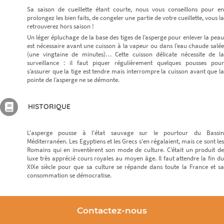
Sa saison de cueillette étant courte, nous vous conseillons pour en
prolongez les bien faits, de congeler une partie de votre cueillette, vous la
retrouverez hors saison !
Un léger épluchage de la base des tiges de l’asperge pour enlever la peau
est nécessaire avant une cuisson à la vapeur ou dans l’eau chaude salée
(une vingtaine de minutes)… Cette cuisson délicate nécessite de la
surveillance : il faut piquer régulièrement quelques pousses pour
s’assurer que la tige est tendre mais interrompre la cuisson avant que la
pointe de l’asperge ne se démonte.
HISTORIQUE
L'asperge pousse à l'état sauvage sur le pourtour du Bassin
Méditerranéen. Les Egyptiens et les Grecs s'en régalaient, mais ce sont les
Romains qui en inventèrent son mode de culture. C’était un produit de
luxe très apprécié cours royales au moyen âge. Il faut attendre la fin du
XIXe siècle pour que sa culture se répande dans toute la France et sa
consommation se démocratise.
Contactez-nous