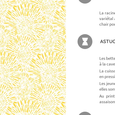
La racin
variétal
chair pou
ASTUC
Les bett
à la cave
La cuiss
en press
Les jeun
elles so
Au print
assaison