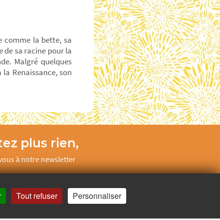
ée comme la bette, sa
e de sa racine pour la
nde. Malgré quelques
à la Renaissance, son
ez plus rien,
ous à notre newsletter
Je m’inscris
r
Tout refuser
Personnaliser