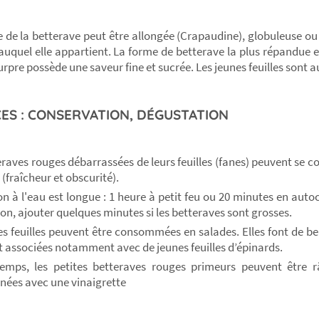
e de la betterave peut être allongée (Crapaudine), globuleuse ou 
 auquel elle appartient. La forme de betterave la plus répandue e
rpre possède une saveur fine et sucrée. Les jeunes feuilles sont a
ES : CONSERVATION, DÉGUSTATION
eraves rouges débarrassées de leurs feuilles (fanes) peuvent se c
 (fraîcheur et obscurité).
on à l'eau est longue : 1 heure à petit feu ou 20 minutes en aut
ion, ajouter quelques minutes si les betteraves sont grosses.
es feuilles peuvent être consommées en salades. Elles font de
nt associées notamment avec de jeunes feuilles d’épinards.
emps, les petites betteraves rouges primeurs peuvent être r
nées avec une vinaigrette