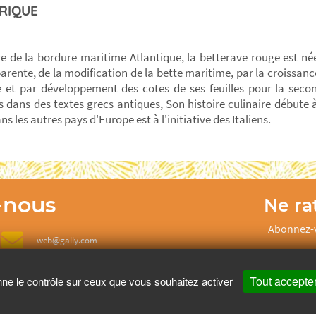
RIQUE
re de la bordure maritime Atlantique, la betterave rouge est n
arente, de la modification de la bette maritime, par la croissanc
 et par développement des cotes de ses feuilles pour la seco
 dans des textes grecs antiques, Son histoire culinaire débute 
s les autres pays d'Europe est à l'initiative des Italiens.
-nous
Ne rat
Abonnez-v
web@gally.com
d
Tout accepte
nne le contrôle sur ceux que vous souhaitez activer