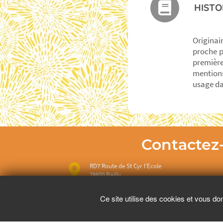
HISTO
Originai
proche p
première
mentions
usage dan
Contactez
RD7 Route de St Cyr l'Ecole
78870 Bailly.
01 39 63 30 90 répondeur préenregistré, ne pren
Ce site utilise des cookies et vous do
les messages