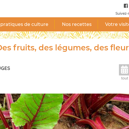
Suivez-
pratiques de culture
Nos recettes
Votre visit
es fruits, des légumes, des fleur
UGES
tout