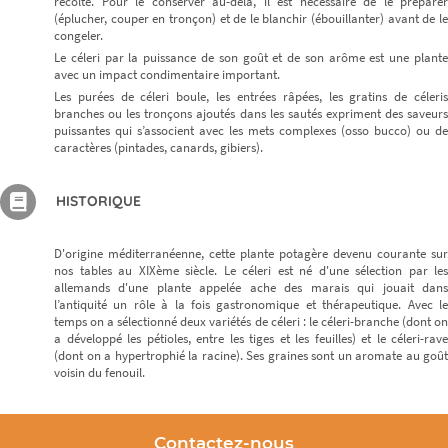
récolte. Pour le conserver au-delà, il est nécessaire de le préparer
(éplucher, couper en tronçon) et de le blanchir (ébouillanter) avant de le
congeler.
Le céleri par la puissance de son goût et de son arôme est une plante
avec un impact condimentaire important.
Les purées de céleri boule, les entrées râpées, les gratins de céleris
branches ou les tronçons ajoutés dans les sautés expriment des saveurs
puissantes qui s’associent avec les mets complexes (osso bucco) ou de
caractères (pintades, canards, gibiers).
HISTORIQUE
D'origine méditerranéenne, cette plante potagère devenu courante sur
nos tables au XIXème siècle. Le céleri est né d'une sélection par les
allemands d'une plante appelée ache des marais qui jouait dans
l’antiquité un rôle à la fois gastronomique et thérapeutique. Avec le
temps on a sélectionné deux variétés de céleri : le céleri-branche (dont on
a développé les pétioles, entre les tiges et les feuilles) et le céleri-rave
(dont on a hypertrophié la racine). Ses graines sont un aromate au goût
voisin du fenouil.
Contactez-nous