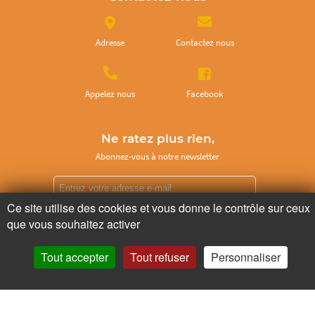
Adresse
Contactez nous
Appelez nous
Facebook
Ne ratez plus rien,
Abonnez-vous à notre newsletter
Ce site utilise des cookies et vous donne le contrôle sur ceux
que vous souhaitez activer
Je m’inscris
Tout accepter
Tout refuser
Personnaliser
Pour votre santé, mangez au moins cinq fruits et légumes par jour.
www.mangerbouger.fr
Copyright © - 2026 GIE Chapeau de Paille
-
Mentions légales