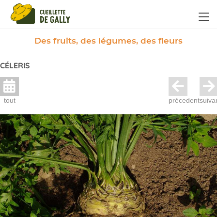
Panneau de gestion des cookies
Des fruits, des légumes, des fleurs
CÉLERIS
tout
précedent
suiva