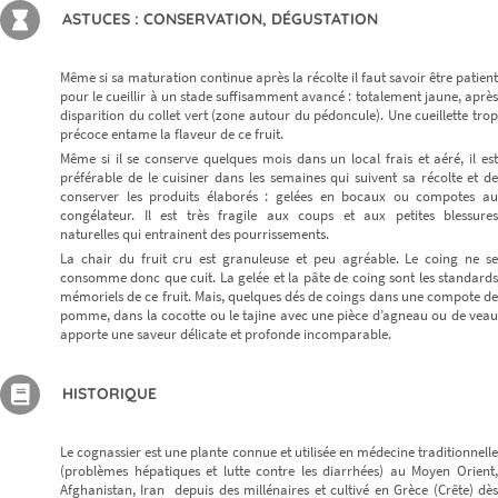
ASTUCES : CONSERVATION, DÉGUSTATION
Même si sa maturation continue après la récolte il faut savoir être patient
pour le cueillir à un stade suffisamment avancé : totalement jaune, après
disparition du collet vert (zone autour du pédoncule). Une cueillette trop
précoce entame la flaveur de ce fruit.
Même si il se conserve quelques mois dans un local frais et aéré, il est
préférable de le cuisiner dans les semaines qui suivent sa récolte et de
conserver les produits élaborés : gelées en bocaux ou compotes au
congélateur. Il est très fragile aux coups et aux petites blessures
naturelles qui entrainent des pourrissements.
La chair du fruit cru est granuleuse et peu agréable. Le coing ne se
consomme donc que cuit. La gelée et la pâte de coing sont les standards
mémoriels de ce fruit. Mais, quelques dés de coings dans une compote de
pomme, dans la cocotte ou le tajine avec une pièce d’agneau ou de veau
apporte une saveur délicate et profonde incomparable.
HISTORIQUE
Le cognassier est une plante connue et utilisée en médecine traditionnelle
(problèmes hépatiques et lutte contre les diarrhées) au Moyen Orient,
Afghanistan, Iran depuis des millénaires et cultivé en Grèce (Crête) dès