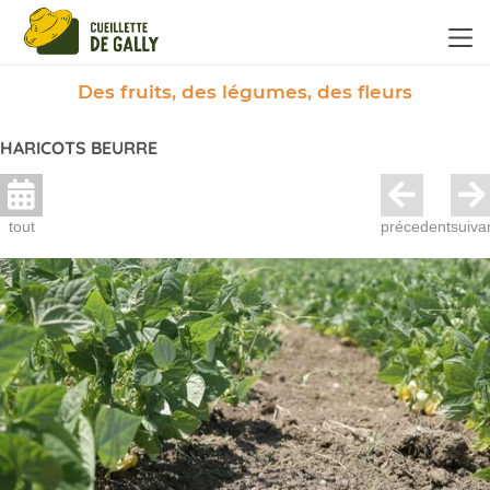
Panneau de gestion des cookies
Des fruits, des légumes, des fleurs
HARICOTS BEURRE
tout
précedent
suiva