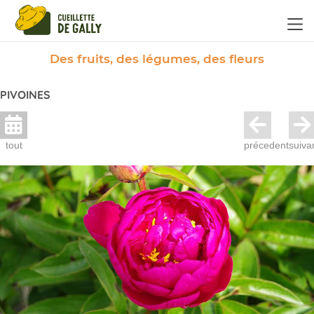
Panneau de gestion des cookies
Des fruits, des légumes, des fleurs
PIVOINES
tout
précedent
suiva