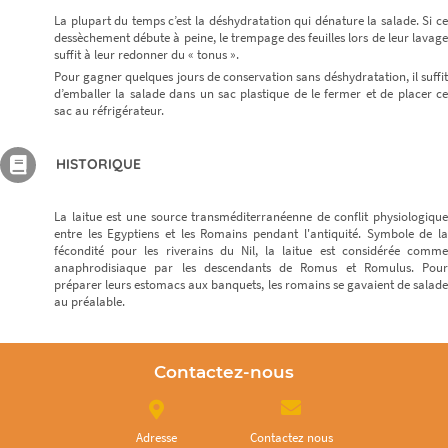
La plupart du temps c’est la déshydratation qui dénature la salade. Si ce
dessèchement débute à peine, le trempage des feuilles lors de leur lavage
suffit à leur redonner du « tonus ».
Pour gagner quelques jours de conservation sans déshydratation, il suffit
d’emballer la salade dans un sac plastique de le fermer et de placer ce
sac au réfrigérateur.
HISTORIQUE
La laitue est une source transméditerranéenne de conflit physiologique
entre les Egyptiens et les Romains pendant l'antiquité. Symbole de la
fécondité pour les riverains du Nil, la laitue est considérée comme
anaphrodisiaque par les descendants de Romus et Romulus. Pour
préparer leurs estomacs aux banquets, les romains se gavaient de salade
au préalable.
Contactez-nous
Adresse
Contactez nous