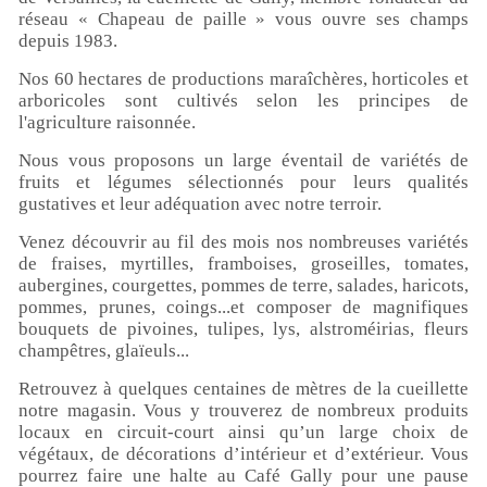
réseau « Chapeau de paille » vous ouvre ses champs
depuis 1983.
Nos 60 hectares de productions maraîchères, horticoles et
arboricoles sont cultivés selon les principes de
l'agriculture raisonnée.
Nous vous proposons un large éventail de variétés de
fruits et légumes sélectionnés pour leurs qualités
gustatives et leur adéquation avec notre terroir.
Ne ratez plus rien,
Venez découvrir au fil des mois nos nombreuses variétés
Abonnez-vous à notre newsletter
de fraises, myrtilles, framboises, groseilles, tomates,
aubergines, courgettes, pommes de terre, salades, haricots,
pommes, prunes, coings...et composer de magnifiques
bouquets de pivoines, tulipes, lys, alstroméirias, fleurs
champêtres, glaïeuls...
Je m’inscris
Retrouvez à quelques centaines de mètres de la cueillette
notre magasin. Vous y trouverez de nombreux produits
locaux en circuit-court ainsi qu’un large choix de
végétaux, de décorations d’intérieur et d’extérieur. Vous
pourrez faire une halte au Café Gally pour une pause