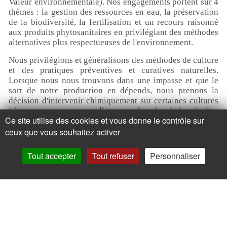
Valeur environnementale). Nos engagements portent sur 4
thèmes : la gestion des ressources en eau, la préservation
de la biodiversité, la fertilisation et un recours raisonné
aux produits phytosanitaires en privilégiant des méthodes
alternatives plus respectueuses de l'environnement.
Nous privilégions et généralisons des méthodes de culture
et des pratiques préventives et curatives naturelles.
Lorsque nous nous trouvons dans une impasse et que le
sort de notre production en dépends, nous prenons la
décision d'intervenir chimiquement sur certaines cultures
(dans ce cas nos parcelles sont fermées à la récoltes
Ce site utilise des cookies et vous donne le contrôle sur
pendant une durée légale définie)...
ceux que vous souhaitez activer
Découvrez nos pratiques agricoles
Tout accepter
Tout refuser
Personnaliser
Contactez-nous