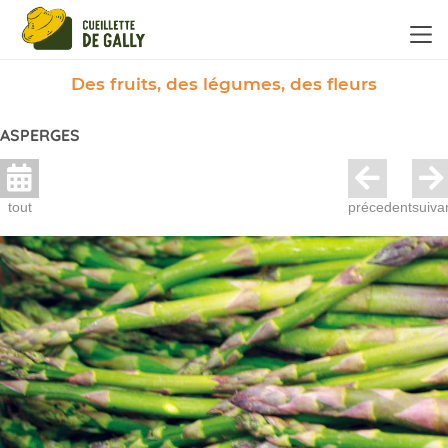
Panneau de gestion des cookies
Des fruits, des légumes, des fleurs
ASPERGES
tout
précedent
suiva