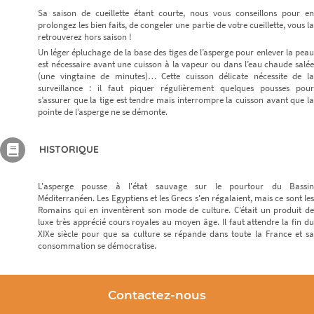
Sa saison de cueillette étant courte, nous vous conseillons pour en
prolongez les bien faits, de congeler une partie de votre cueillette, vous la
retrouverez hors saison !
Un léger épluchage de la base des tiges de l’asperge pour enlever la peau
est nécessaire avant une cuisson à la vapeur ou dans l’eau chaude salée
(une vingtaine de minutes)… Cette cuisson délicate nécessite de la
surveillance : il faut piquer régulièrement quelques pousses pour
s’assurer que la tige est tendre mais interrompre la cuisson avant que la
pointe de l’asperge ne se démonte.
HISTORIQUE
L'asperge pousse à l'état sauvage sur le pourtour du Bassin
Méditerranéen. Les Egyptiens et les Grecs s'en régalaient, mais ce sont les
Romains qui en inventèrent son mode de culture. C’était un produit de
luxe très apprécié cours royales au moyen âge. Il faut attendre la fin du
XIXe siècle pour que sa culture se répande dans toute la France et sa
consommation se démocratise.
Contactez-nous