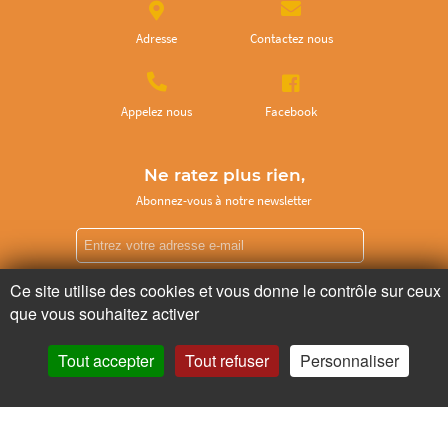
Adresse
Contactez nous
Appelez nous
Facebook
Ne ratez plus rien,
Abonnez-vous à notre newsletter
Ce site utilise des cookies et vous donne le contrôle sur ceux
Je m’inscris
que vous souhaitez activer
Tout accepter
Tout refuser
Personnaliser
Pour votre santé, mangez au moins cinq fruits et légumes par jour.
www.mangerbouger.fr
Copyright © - 2026 GIE Chapeau de Paille
-
Mentions légales