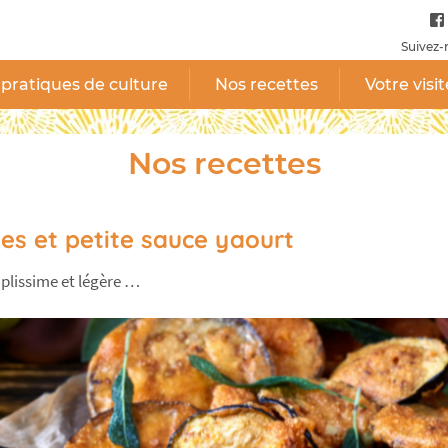
Suivez-
pratiques de culture
Nos recettes
Votre visit
Nos recettes
tes et petite sauce yaourt
mplissime et légère …