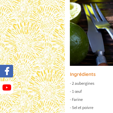
Ingrédients
- 2 aubergines
- 1 œuf
- Farine
- Sel et poivre