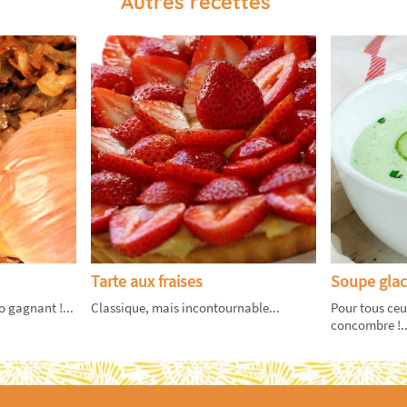
Autres recettes
Tarte aux fraises
Soupe gla
o gagnant !...
Classique, mais incontournable...
Pour tous ceu
concombre !..