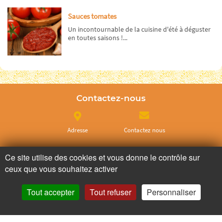
Sauces tomates
Un incontournable de la cuisine d'été à déguster
en toutes saisons !...
Contactez-nous
Adresse
Contactez nous
Ce site utilise des cookies et vous donne le contrôle sur
Appelez nous
Facebook
ceux que vous souhaitez activer
Tout accepter
Tout refuser
Personnaliser
Ne ratez plus rien,
Abonnez-vous à notre newsletter