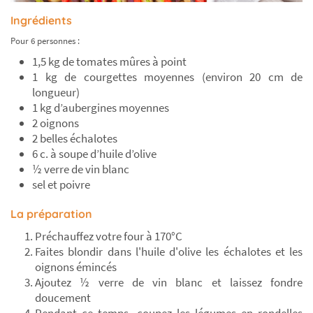
Ingrédients
Pour 6 personnes :
1,5 kg de tomates mûres à point
1 kg de courgettes moyennes (environ 20 cm de
longueur)
1 kg d’aubergines moyennes
2 oignons
2 belles échalotes
6 c. à soupe d’huile d’olive
½ verre de vin blanc
sel et poivre
La préparation
Préchauffez votre four à 170°C
Faites blondir dans l'huile d'olive les échalotes et les
oignons émincés
Ajoutez ½ verre de vin blanc et laissez fondre
doucement