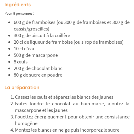
Ingrédients
Pour 8 personnes :
600 g de framboises (ou 300 g de framboises et 300 g de
cassis/groseilles)
300 g de biscuit à la cuillère
Ne ratez plus rien,
20 cl de liqueur de framboise (ou sirop de framboises)
Abonnez-vous à notre newsletter
10 cl d'eau
500 g de mascarpone
8 œufs
200 g de chocolat blanc
80 g de sucre en poudre
Je m’inscris
La préparation
Cassez les œufs et séparez les blancs des jaunes
Faites fondre le chocolat au bain-marie, ajoutez la
mascarpone et les jaunes
Fouettez énergiquement pour obtenir une consistance
homogène
Montez les blancs en neige puis incorporez le sucre