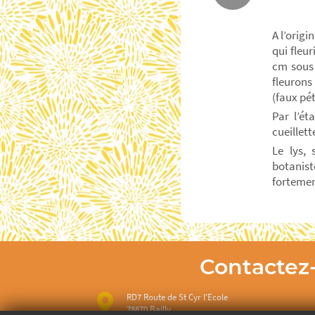
A l’orig
qui fleur
cm sous 
fleurons
(faux pét
Par l’ét
cueillet
Le lys,
botanis
fortement
Contactez
RD7 Route de St Cyr l'Ecole
78870 Bailly.