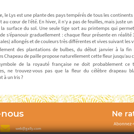
ine, le Lys est une plante des pays tempérés de tous les continent
it au cœur de l’été. En hiver, il n’y a pas de feuilles, mais juste u
la surface du sol. Une seule tige sort au printemps qui perme
 de s’épanouir graduellement : chaque fleur présente en réalité 3
ales) allongés et de couleurs très différentes et vives suivant les v
alement des plantations de bulbes, du début janvier à la fin 
tes Chapeau de paille propose naturellement cette fleur jusqu’au c
 symbole de la royauté française ne doit probablement ce ti
tes, ne trouvez-vous pas que la fleur du célèbre drapeau bl
 à un Iris ?
-nous
Ne rat
Abonnez-v
web@gally.com