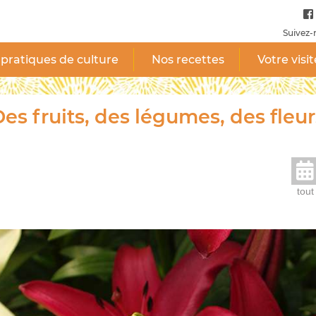
Suivez-
pratiques de culture
Nos recettes
Votre visit
es fruits, des légumes, des fleur
tout