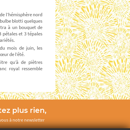
s de l’hémisphère nord
n bulbe blotti quelques
ttra à un bouquet de
 pétales et 3 tépales
ariétés.
du mois de juin, les
œur de l’été.
tre qu’à de piètres
anc royal ressemble
ez plus rien,
ous à notre newsletter