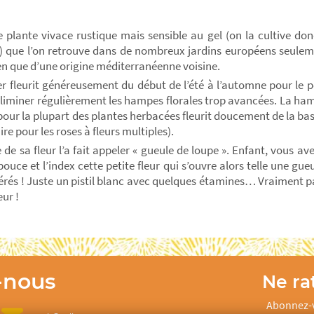
e plante vivace rustique mais sensible au gel (on la cultive 
) que l’on retrouve dans de nombreux jardins européens seulem
ien que d’une origine méditerranéenne voisine.
er fleurit généreusement du début de l’été à l’automne pour le p
éliminer régulièrement les hampes florales trop avancées. La hamp
ur la plupart des plantes herbacées fleurit doucement de la base 
ire pour les roses à fleurs multiples).
 de sa fleur l’a fait appeler « gueule de loupe ». Enfant, vous a
 pouce et l’index cette petite fleur qui s’ouvre alors telle une g
érés ! Juste un pistil blanc avec quelques étamines… Vraiment pa
ur !
-nous
Ne rat
Abonnez-v