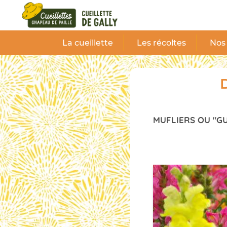
Panneau de gestion des cookies
La cueillette
Les récoltes
Nos 
D
MUFLIERS OU "G