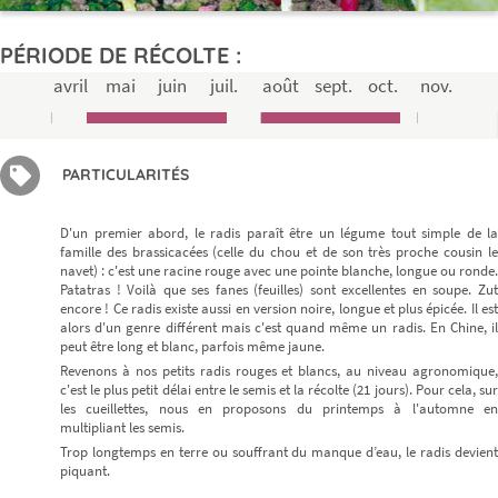
PÉRIODE DE RÉCOLTE :
avril
mai
juin
juil.
août
sept.
oct.
nov.
PARTICULARITÉS
D'un premier abord, le radis paraît être un légume tout simple de la
famille des brassicacées (celle du chou et de son très proche cousin le
navet) : c'est une racine rouge avec une pointe blanche, longue ou ronde.
Patatras ! Voilà que ses fanes (feuilles) sont excellentes en soupe. Zut
encore ! Ce radis existe aussi en version noire, longue et plus épicée. Il est
alors d'un genre différent mais c'est quand même un radis. En Chine, il
peut être long et blanc, parfois même jaune.
Revenons à nos petits radis rouges et blancs, au niveau agronomique,
c'est le plus petit délai entre le semis et la récolte (21 jours). Pour cela, sur
les cueillettes, nous en proposons du printemps à l'automne en
multipliant les semis.
Trop longtemps en terre ou souffrant du manque d’eau, le radis devient
piquant.