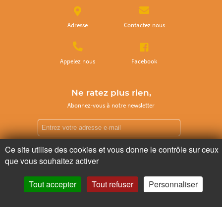
Adresse
Contactez nous
Appelez nous
Facebook
Ne ratez plus rien,
Abonnez-vous à notre newsletter
Ce site utilise des cookies et vous donne le contrôle sur ceux
Je m’inscris
que vous souhaitez activer
Tout accepter
Tout refuser
Personnaliser
Pour votre santé, mangez au moins cinq fruits et légumes par jour.
www.mangerbouger.fr
Copyright © - 2026 GIE Chapeau de Paille
-
Mentions légales